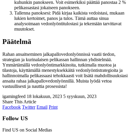
kuhunkin panokseen. Voit esimerkiksi päättää panostaa 2 %
pelikassastasi jokaiseen panokseen.
Tallenna panoksesi: Pidä kirjaa kaikista vedoistasi, mukaan
lukien kertoimet, panos ja tulos. Tämä auttaa sinua
analysoimaan vedonlyöntitulostasi ja tekemään tarvittavat
muutokset.
Päätelmä
Rahan ansaitseminen jalkapallovedonlyönnissä vaatii tiedon,
strategian ja kurinalaisen pelikassan hallinnan yhdistelmää.
Ymmärtämällä vedonlyöntimarkkinoita, tutkimalla muotoa ja
tilastoja, käyttämällä menestyksekkäitä vedonlyöntistrategioita ja
hallinnoimalla pelikassaasi tehokkaasti voit lisätä mahdollisuuksiasi
ansaita rahaa jalkapallovedonlyönnillä. Muista lyödä vetoa
vastuullisesti ja nauttia prosessista!
igamingfeed
18 lokakuun, 2023
5 syyskuun, 2023
Share This Article
Facebook
Twitter
Email
Print
Follow US
Find US on Social Medias