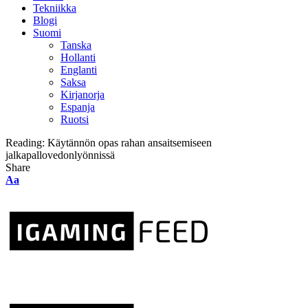
Tekniikka
Blogi
Suomi
Tanska
Hollanti
Englanti
Saksa
Kirjanorja
Espanja
Ruotsi
Reading:
Käytännön opas rahan ansaitsemiseen
jalkapallovedonlyönnissä
Share
Aa