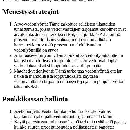
Menestysstrategiat
Arvo-vedonlyönti: Tämä tarkoittaa sellaisten tilanteiden
tunnistamista, joissa vedonvälittäjien tarjoamat kertoimet ovat
arvokkaita. Jos esimerkiksi uskot, että joukkue A:lla on 50
prosentin mahdollisuus voittaa, mutta vedonvälittäjän
kertoimet kertovat 40 prosentin mahdollisuuden,
vedonlyönnillä on arvoa.
Arbitraasivedonlyönti: Tämä tarkoittaa vedonlyöntiä ottelun
kaikista mahdollisista lopputuloksista eri vedonvälittäjillä
voiton takaamiseksi lopputuloksesta riippumatta.
Matched-vedonlyönti: Tämä tarkoittaa vedonlyöntiä ottelun
kaikista mahdollisista lopputuloksista käyttäen
vedonvälittäjien tarjoamia ilmaisvetoja ja kampanjoita voiton
takaamiseksi.
Pankkikassan hallinta
Aseta budjetti: Päätä, kuinka paljon rahaa olet valmis
käyttämään jalkapallovedonlyöntiin, ja pidä siitä kiinni.
Käytä panostussuunnitelmaa: Tämä tarkoittaa sitä, että päätät,
kuinka suuren prosenttiosuuden pelikassastasi panostat