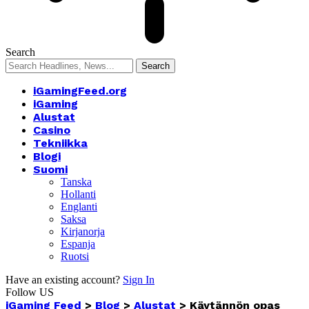
Search
iGamingFeed.org
iGaming
Alustat
Casino
Tekniikka
Blogi
Suomi
Tanska
Hollanti
Englanti
Saksa
Kirjanorja
Espanja
Ruotsi
Have an existing account?
Sign In
Follow US
iGaming Feed
>
Blog
>
Alustat
>
Käytännön opas