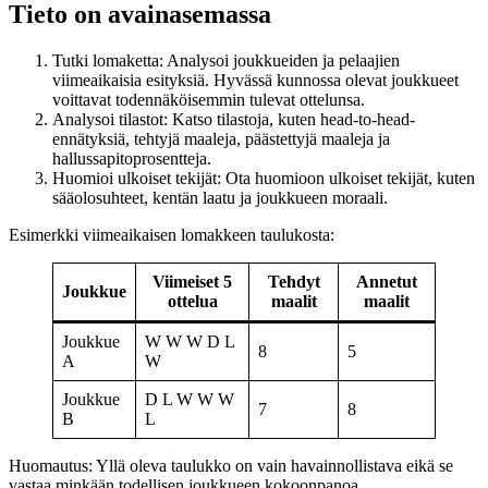
Tieto on avainasemassa
Tutki lomaketta: Analysoi joukkueiden ja pelaajien
viimeaikaisia esityksiä. Hyvässä kunnossa olevat joukkueet
voittavat todennäköisemmin tulevat ottelunsa.
Analysoi tilastot: Katso tilastoja, kuten head-to-head-
ennätyksiä, tehtyjä maaleja, päästettyjä maaleja ja
hallussapitoprosentteja.
Huomioi ulkoiset tekijät: Ota huomioon ulkoiset tekijät, kuten
sääolosuhteet, kentän laatu ja joukkueen moraali.
Esimerkki viimeaikaisen lomakkeen taulukosta:
Viimeiset 5
Tehdyt
Annetut
Joukkue
ottelua
maalit
maalit
Joukkue
W W W D L
8
5
A
W
Joukkue
D L W W W
7
8
B
L
Huomautus: Yllä oleva taulukko on vain havainnollistava eikä se
vastaa minkään todellisen joukkueen kokoonpanoa.