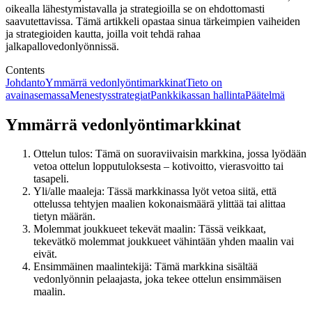
oikealla lähestymistavalla ja strategioilla se on ehdottomasti
saavutettavissa. Tämä artikkeli opastaa sinua tärkeimpien vaiheiden
ja strategioiden kautta, joilla voit tehdä rahaa
jalkapallovedonlyönnissä.
Contents
Johdanto
Ymmärrä vedonlyöntimarkkinat
Tieto on
avainasemassa
Menestysstrategiat
Pankkikassan hallinta
Päätelmä
Ymmärrä vedonlyöntimarkkinat
Ottelun tulos: Tämä on suoraviivaisin markkina, jossa lyödään
vetoa ottelun lopputuloksesta – kotivoitto, vierasvoitto tai
tasapeli.
Yli/alle maaleja: Tässä markkinassa lyöt vetoa siitä, että
ottelussa tehtyjen maalien kokonaismäärä ylittää tai alittaa
tietyn määrän.
Molemmat joukkueet tekevät maalin: Tässä veikkaat,
tekevätkö molemmat joukkueet vähintään yhden maalin vai
eivät.
Ensimmäinen maalintekijä: Tämä markkina sisältää
vedonlyönnin pelaajasta, joka tekee ottelun ensimmäisen
maalin.