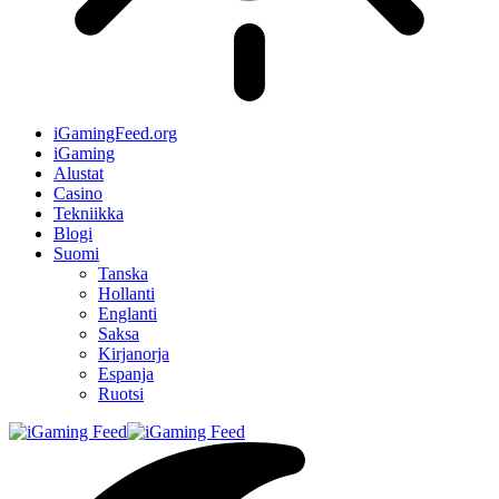
iGamingFeed.org
iGaming
Alustat
Casino
Tekniikka
Blogi
Suomi
Tanska
Hollanti
Englanti
Saksa
Kirjanorja
Espanja
Ruotsi