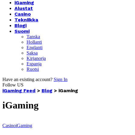
iGaming
Alustat
Casino
Tekniikka
Blogi
Suomi
Tanska
Hollanti
Englanti
Saksa
Kirjanorja
Espanja
Ruotsi
Have an existing account?
Sign In
Follow US
iGaming Feed
>
Blog
>
iGaming
iGaming
Casino
iGaming