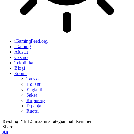
iGamingFeed.org
iGaming
Alustat
Casino
Tekniikka
Blogi
Suomi
Tanska
Hollanti
Englanti
Saksa
Kirjanorja
Espanja
Ruotsi
Reading:
Yli 1.5 maalin strategian hallitseminen
Share
Aa