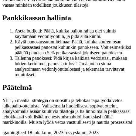
vastaa minkään todellisen joukkueen tilastoja.
Pankkikassan hallinta
Aseta budjetti: Päätä, kuinka paljon rahaa olet valmis
käyttämään vedonlyöntiin, ja pidä siitä kiinni.
Käytä panostussuunnitelmaa: Päätä, kuinka suuren osan
pelikassastasi panostat kuhunkin panokseen. Voit esimerkiksi
päättää panostaa 5 % pelikassastasi jokaiseen panokseen.
Tallenna panoksesi: Pidä kirjaa kaikista vedoistasi, mukaan
lukien kertoimet, panos ja tulos. Tämä auttaa sinua
analysoimaan vedonlyöntitulostasi ja tekemään tarvittavat
muutokset.
Päätelmä
Yli 1,5 maalia -strategia on suosittu ja tehokas tapa lyödä vetoa
jalkapallo-otteluista. Valitsemalla huolellisesti sopivat ottelut,
analysoimalla asiaankuuluvia tilastoja ja hallinnoimalla pelikassaasi
tehokkaasti voit lisätä menestymismahdollisuuksiasi näillä
markkinoilla. Muista lyödä vetoa vastuullisesti ja nauttia prosessista!
igamingfeed
18 lokakuun, 2023
5 syyskuun, 2023