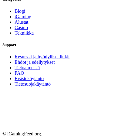
Blogi
iGaming
Alustat
Casino
Tekniikka
Support
Resurssit ja hyödylliset linkit
Ehdot ja edellytykset
Tietoa meistä
FAQ
Evästekäytäntö
Tietosuojakäytäntö
© iGamingFeed.org.