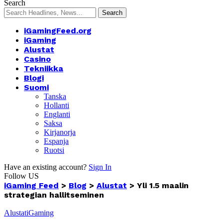
Search
iGamingFeed.org
iGaming
Alustat
Casino
Tekniikka
Blogi
Suomi
Tanska
Hollanti
Englanti
Saksa
Kirjanorja
Espanja
Ruotsi
Have an existing account?
Sign In
Follow US
iGaming Feed
>
Blog
>
Alustat
>
Yli 1.5 maalin
strategian hallitseminen
Alustat
iGaming