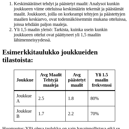
Keskimääräiset tehdyt ja päästetyt maalit: Analysoi kunkin
joukkueen viime otteluissa keskimäärin tekemät ja päästämät
maalit. Joukkueet, joilla on korkeampi tehtyjen ja päästettyjen
maalien keskiarvo, ovat todennäköisemmin mukana otteluissa,
joissa tehdään paljon maaleja.
Yli 1,5 maalin yleisö: Tarkista, kuinka usein kunkin
joukkueen ottelut ovat päättyneet yli 1,5 maaliin
lähimenneisyydessä.
Esimerkkitaulukko joukkueiden
tilastoista:
Avg Maalit
Avg
Yli 1.5
Joukkue
Tehtyjä
päästetyt
maalin
maaleja
maalit
frekvenssi
Joukkue
2.5
1.8
80%
A
Joukkue
1.7
2.2
70%
B
Huomautus: Yllä oleva taulukko on vain havainnollistava eikä se