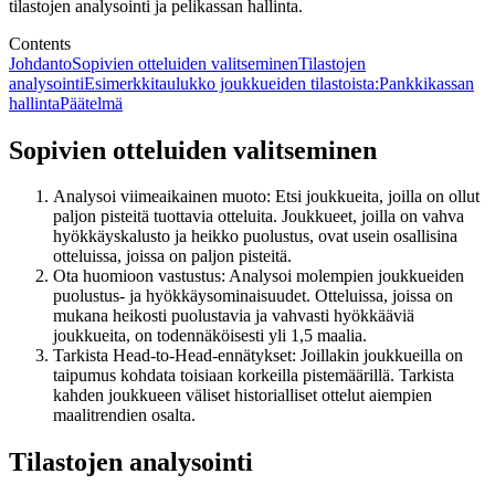
tilastojen analysointi ja pelikassan hallinta.
Contents
Johdanto
Sopivien otteluiden valitseminen
Tilastojen
analysointi
Esimerkkitaulukko joukkueiden tilastoista:
Pankkikassan
hallinta
Päätelmä
Sopivien otteluiden valitseminen
Analysoi viimeaikainen muoto: Etsi joukkueita, joilla on ollut
paljon pisteitä tuottavia otteluita. Joukkueet, joilla on vahva
hyökkäyskalusto ja heikko puolustus, ovat usein osallisina
otteluissa, joissa on paljon pisteitä.
Ota huomioon vastustus: Analysoi molempien joukkueiden
puolustus- ja hyökkäysominaisuudet. Otteluissa, joissa on
mukana heikosti puolustavia ja vahvasti hyökkääviä
joukkueita, on todennäköisesti yli 1,5 maalia.
Tarkista Head-to-Head-ennätykset: Joillakin joukkueilla on
taipumus kohdata toisiaan korkeilla pistemäärillä. Tarkista
kahden joukkueen väliset historialliset ottelut aiempien
maalitrendien osalta.
Tilastojen analysointi