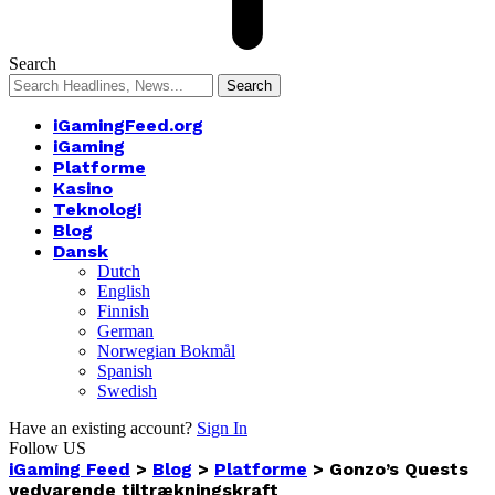
Search
iGamingFeed.org
iGaming
Platforme
Kasino
Teknologi
Blog
Dansk
Dutch
English
Finnish
German
Norwegian Bokmål
Spanish
Swedish
Have an existing account?
Sign In
Follow US
iGaming Feed
>
Blog
>
Platforme
>
Gonzo’s Quests
vedvarende tiltrækningskraft