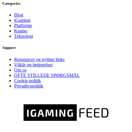
Categories
Blog
iGaming
Platforme
Kasino
Teknologi
Support
Ressourcer og nyttige links
Vilkår og betingelser
Om os
OFTE STILLEDE SPØRGSMÅL
Cookie-politik
Privatlivspolitik