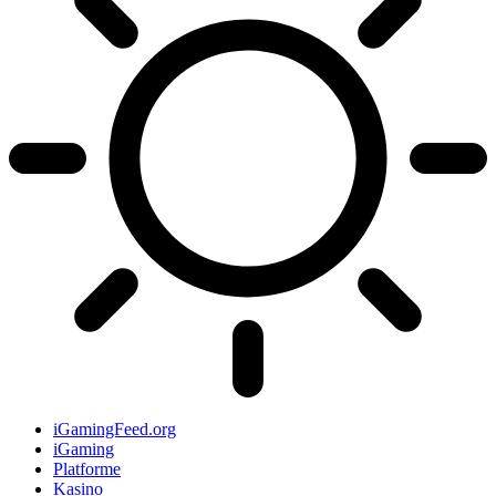
iGamingFeed.org
iGaming
Platforme
Kasino