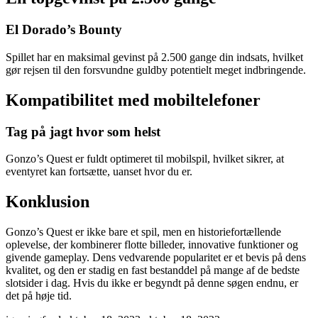
El Dorado’s Bounty
Spillet har en maksimal gevinst på 2.500 gange din indsats, hvilket
gør rejsen til den forsvundne guldby potentielt meget indbringende.
Kompatibilitet med mobiltelefoner
Tag på jagt hvor som helst
Gonzo’s Quest er fuldt optimeret til mobilspil, hvilket sikrer, at
eventyret kan fortsætte, uanset hvor du er.
Konklusion
Gonzo’s Quest er ikke bare et spil, men en historiefortællende
oplevelse, der kombinerer flotte billeder, innovative funktioner og
givende gameplay. Dens vedvarende popularitet er et bevis på dens
kvalitet, og den er stadig en fast bestanddel på mange af de bedste
slotsider i dag. Hvis du ikke er begyndt på denne søgen endnu, er
det på høje tid.