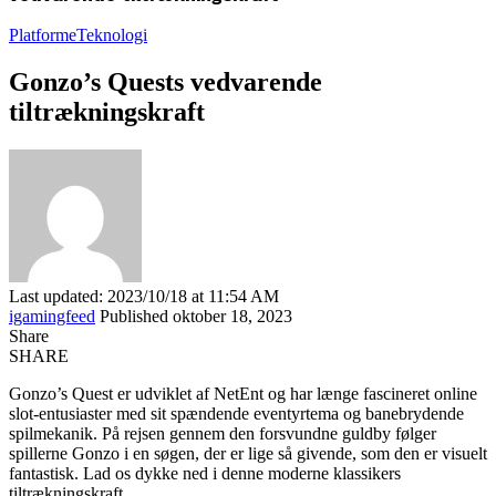
Platforme
Teknologi
Gonzo’s Quests vedvarende
tiltrækningskraft
Last updated: 2023/10/18 at 11:54 AM
igamingfeed
Published oktober 18, 2023
Share
SHARE
Gonzo’s Quest er udviklet af NetEnt og har længe fascineret online
slot-entusiaster med sit spændende eventyrtema og banebrydende
spilmekanik. På rejsen gennem den forsvundne guldby følger
spillerne Gonzo i en søgen, der er lige så givende, som den er visuelt
fantastisk. Lad os dykke ned i denne moderne klassikers
tiltrækningskraft.